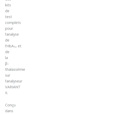
kits
de
test
complets
pour
l’analyse
de
l’HbA
et
1c
de
la
β-
thalassémie
sur
l’analyseur
VARIANT
II.
Conçu
dans