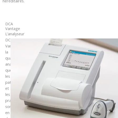
héréditaires.
DCA
Vantage
L’analyseur
DCA
Vantage offre
la
qualité
analytique
que
les
patients
et
les
praticiens
sont
en