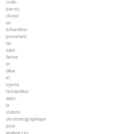
code-
barres,
choisit
un
échantillon
provenant
du
tube
fermé
et
dilue
et
injecte
l’échantillon
dans
la
station
chromatographique
pour
analyse.Les