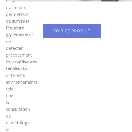
droit
d’attendre,
permettant
de
surveiller
l’équilibre
VOIR CE PRODUIT
glycémique
et
de
détecter
précocement
les
insuffisances
rénales
dans
différents
environnements
tels
que
la
consultation
de
diabétologie,
le