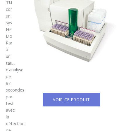
TURBO
combine
un
système
HPLC
Bio-
Rad
à
un
taux
d’analyse
de
97
secondes
par
VOIR CE PRODUIT
test
avec
la
détection
de