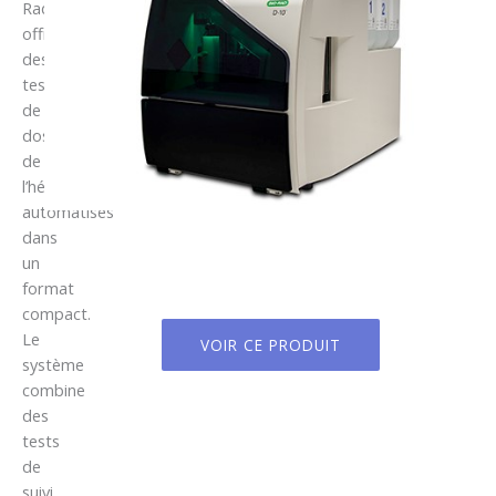
Rad
offre
des
tests
de
dosage
de
l’hémoglobine
automatisés
dans
un
format
compact.
Le
VOIR CE PRODUIT
système
combine
des
tests
de
suivi