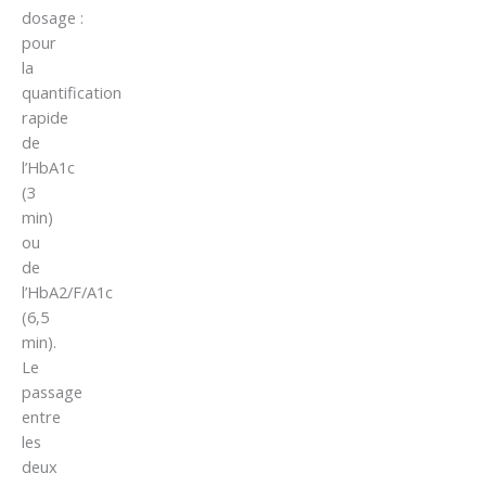
dosage :
pour
la
quantification
rapide
de
l’HbA1c
(3
min)
ou
de
l’HbA2/F/A1c
(6,5
min).
Le
passage
entre
les
deux