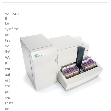
VARIANT
II
Le
système
de
test
de
l’hémoglobine
VARIANT
II
entièrement
automatisé
est
conçu
pour
des
tests
de