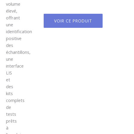
volume
élevé,
offrant
VOIR CE PRODUIT
une
identification
positive
des
échantillons,
une
interface
LIS
et
des
kits
complets
de
tests
prêts
à