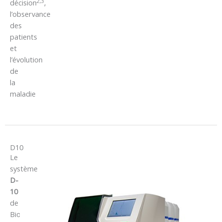
2,3
décision
,
l’observance
des
patients
et
l’évolution
de
la
maladie
D10
Le
système
D-
10
de
Bio-