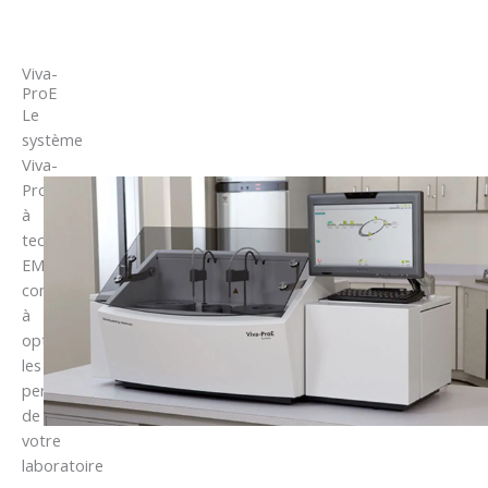
Viva-
ProE
Le
système
Viva-
ProE
à
technologie
EMIT
contribue
à
optimiser
les
performances
de
votre
laboratoire