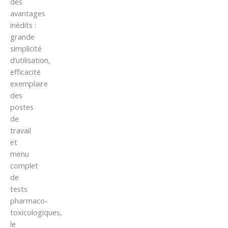
des
avantages
inédits :
grande
simplicité
d’utilisation,
efficacité
exemplaire
des
postes
de
travail
et
menu
complet
de
tests
pharmaco-
toxicologiques,
le