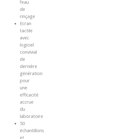
l’eau
de
rinçage
Ecran
tactile
avec
logiciel
convivial
de
dernière
génération
pour
une
efficacité
accrue
du
laboratoire
50
échantillons
et