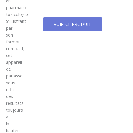
en
pharmaco-
toxicologie.
S’illustrant
VOIR CE PRODUIT
par
son
format
compact,
cet
appareil
de
paillasse
vous
offre
des
résultats
toujours
à
la
hauteur.