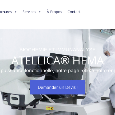
ochures
Services
À Propos
Contact
BIOCHEMIE ET IMMUNANALYSE
ATELLICA® HEMA
 puissance fonctionnelle, notre page reflète notre e
Demander un Devis !